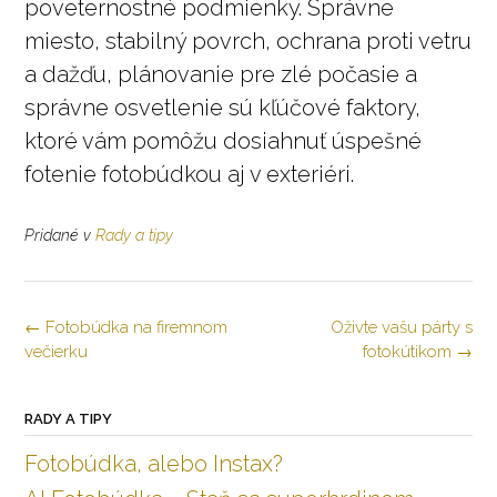
poveternostné podmienky. Správne
miesto, stabilný povrch, ochrana proti vetru
a dažďu, plánovanie pre zlé počasie a
správne osvetlenie sú kľúčové faktory,
ktoré vám pomôžu dosiahnuť úspešné
fotenie fotobúdkou aj v exteriéri.
Pridané v
Rady a tipy
Navigácia
←
Fotobúdka na firemnom
Oživte vašu párty s
v
večierku
fotokútikom
→
článkoch
RADY A TIPY
Fotobúdka, alebo Instax?