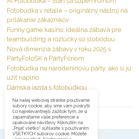
AI Fotobúdka – Staň sa superhrdinom
Fotobúdka v retaile – originálny nástroj na
prilákanie zákazníkov
Funny game kasíno: Ideálna zábava pre
teambuilding a rozlúčky so slobodou
Nová dimenzia zábavy v roku 2025 s
PartyFotoSK a PártyFónom
Fotobúdka na narodeninovú párty: ako si ju
užiť naplno
Dámska jazda s fotobúdkou
Na našej webovej stránke používame
RECENZIE
súbory cookie, aby sme vám poskytli
čo najrelevantnejší zážitok tým, že si
zapamätáme vaše preferencie a
opakované návštevy. Kliknutím na
„Prijať všetko“ súhlasíte s používaním
VŠETKÝCH súborov cookie. Môžete