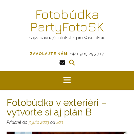
Prejsť
Fotobúdka
na
obsah
PartyFotoSK
najzábavnejší fotokútik pre Vašu akciu
ZAVOLAJTE NÁM:
+421 905 295 717
Fotobúdka v exteriéri –
vytvorte si aj plán B
Pridané do
7. júla 2023
od
Jan