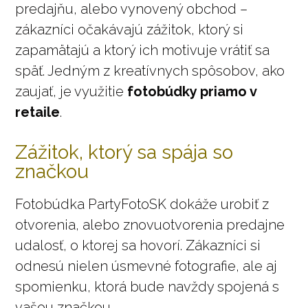
predajňu, alebo vynovený obchod –
zákazníci očakávajú zážitok, ktorý si
zapamätajú a ktorý ich motivuje vrátiť sa
späť. Jedným z kreatívnych spôsobov, ako
zaujať, je využitie
fotobúdky priamo v
retaile
.
Zážitok, ktorý sa spája so
značkou
Fotobúdka PartyFotoSK dokáže urobiť z
otvorenia, alebo znovuotvorenia predajne
udalosť, o ktorej sa hovorí. Zákazníci si
odnesú nielen úsmevné fotografie, ale aj
spomienku, ktorá bude navždy spojená s
vašou značkou.