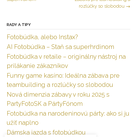
článkoch
rozlúčky so slobodou
→
RADY A TIPY
Fotobúdka, alebo Instax?
AI Fotobúdka – Staň sa superhrdinom
Fotobúdka v retaile – originálny nástroj na
prilákanie zákazníkov
Funny game kasíno: Ideálna zábava pre
teambuilding a rozlúčky so slobodou
Nová dimenzia zábavy v roku 2025 s
PartyFotoSK a PártyFónom
Fotobúdka na narodeninovú párty: ako si ju
užiť naplno
Dámska jazda s fotobúdkou