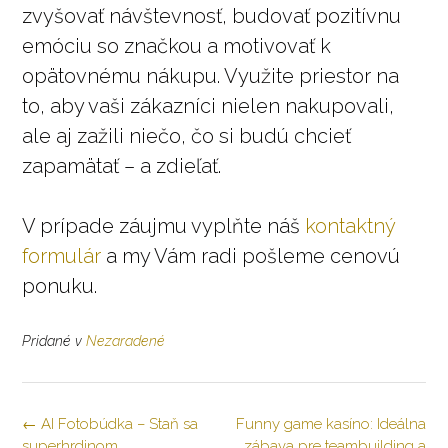
zvyšovať návštevnosť, budovať pozitívnu
emóciu so značkou a motivovať k
opätovnému nákupu. Využite priestor na
to, aby vaši zákazníci nielen nakupovali,
ale aj zažili niečo, čo si budú chcieť
zapamätať – a zdieľať.
V prípade záujmu vyplňte náš
kontaktný
formulár
a my Vám radi pošleme cenovú
ponuku.
Pridané v
Nezaradené
Navigácia
←
AI Fotobúdka – Staň sa
Funny game kasíno: Ideálna
v
superhrdinom
zábava pre teambuilding a