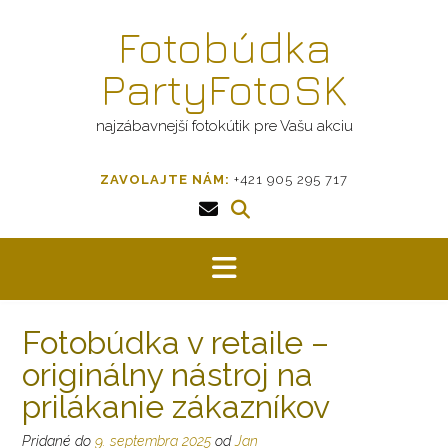
Prejsť
Fotobúdka
na
obsah
PartyFotoSK
najzábavnejší fotokútik pre Vašu akciu
ZAVOLAJTE NÁM:
+421 905 295 717
Fotobúdka v retaile –
originálny nástroj na
prilákanie zákazníkov
Pridané do
9. septembra 2025
od
Jan