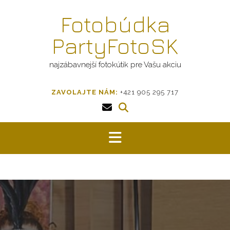
Prejsť
Fotobúdka
na
obsah
PartyFotoSK
najzábavnejší fotokútik pre Vašu akciu
ZAVOLAJTE NÁM:
+421 905 295 717