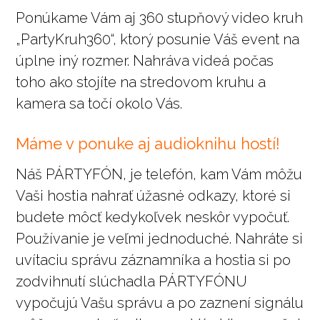
Ponúkame Vám aj 360 stupňový video kruh
„PartyKruh360“, ktorý posunie Váš event na
úplne iný rozmer. Nahráva videá počas
toho ako stojíte na stredovom kruhu a
kamera sa točí okolo Vás.
Máme v ponuke aj audioknihu hostí!
Náš PÁRTYFÓN, je telefón, kam Vám môžu
Vaši hostia nahrať úžasné odkazy, ktoré si
budete môcť kedykoľvek neskôr vypočuť.
Používanie je veľmi jednoduché. Nahráte si
uvítaciu správu záznamníka a hostia si po
zodvihnutí slúchadla PÁRTYFÓNU
vypočujú Vašu správu a po zaznení signálu