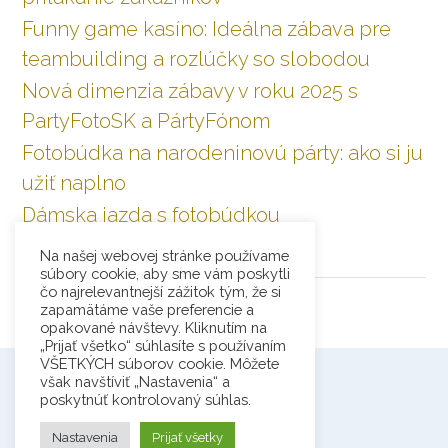
Funny game kasíno: Ideálna zábava pre
teambuilding a rozlúčky so slobodou
Nová dimenzia zábavy v roku 2025 s
PartyFotoSK a PártyFónom
Fotobúdka na narodeninovú párty: ako si ju
užiť naplno
Dámska jazda s fotobúdkou
Na našej webovej stránke používame
RECENZIE
súbory cookie, aby sme vám poskytli
čo najrelevantnejší zážitok tým, že si
zapamätáme vaše preferencie a
opakované návštevy. Kliknutím na
„Prijať všetko“ súhlasíte s používaním
VŠETKÝCH súborov cookie. Môžete
však navštíviť „Nastavenia“ a
poskytnúť kontrolovaný súhlas.
Nastavenia
Prijať všetky