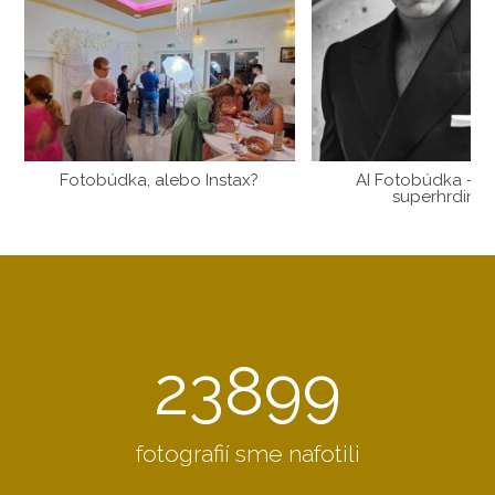
Fotobúdka, alebo Instax?
AI Fotobúdka – S
superhrdino
23899
fotografií sme nafotili