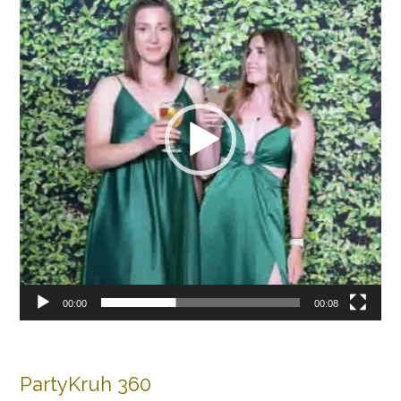
00:00
00:08
PartyKruh 360