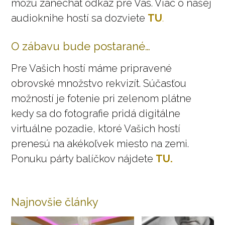
môžu zanechať odkaz pre Vás. Viac o našej
audioknihe hostí sa dozviete
TU
.
O zábavu bude postarané…
Pre Vašich hostí máme pripravené
obrovské množstvo rekvizít. Súčasťou
možností je fotenie pri zelenom plátne
kedy sa do fotografie pridá digitálne
virtuálne pozadie, ktoré Vašich hostí
prenesú na akékoľvek miesto na zemi.
Ponuku párty balíčkov nájdete
TU.
Najnovšie články